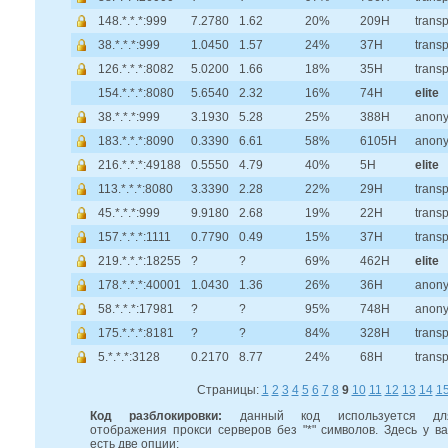
148.*.*.*:999
7.2780
1.62
20%
209H
trans
38.*.*.*:999
1.0450
1.57
24%
37H
trans
126.*.*.*:8082
5.0200
1.66
18%
35H
trans
154.*.*.*:8080
5.6540
2.32
16%
74H
elite
38.*.*.*:999
3.1930
5.28
25%
388H
anon
183.*.*.*:8090
0.3390
6.61
58%
6105H
anon
216.*.*.*:49188
0.5550
4.79
40%
5H
elite
113.*.*.*:8080
3.3390
2.28
22%
29H
trans
45.*.*.*:999
9.9180
2.68
19%
22H
trans
157.*.*.*:1111
0.7790
0.49
15%
37H
trans
219.*.*.*:18255
?
?
69%
462H
elite
178.*.*.*:40001
1.0430
1.36
26%
36H
anon
58.*.*.*:17981
?
?
95%
748H
anon
175.*.*.*:8181
?
?
84%
328H
trans
5.*.*.*:3128
0.2170
8.77
24%
68H
trans
Страницы:
1
2
3
4
5
6
7
8
9
10
11
12
13
14
1
Код разблокировки:
данный код используется дл
отображения прокси серверов без "*" символов. Здесь у ва
есть две опции: