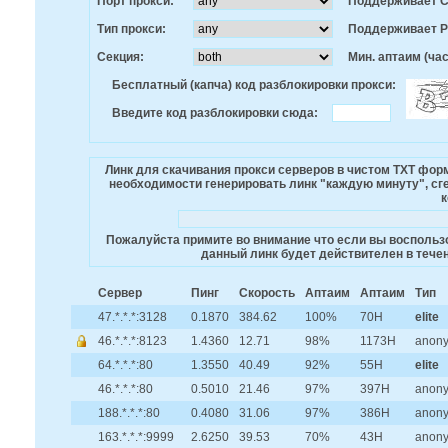
Порт прокси:
Поддерживает 
Тип прокси:
Поддерживает 
Секция:
Мин. аптаим (час
Бесплатный (капча) код разблокировки прокси:
Введите код разблокировки сюда:
Линк для скачивания прокси серверов в чистом TXT фо
необходимости генерировать линк "каждую минуту", сге
к
Пожалуйста примите во внимание что если вы воспользо
данный линк будет действителен в течен
Сервер
Пинг
Скорость
Аптаим
Аптаим
Тип
47.*.*.*:3128
0.1870
384.62
100%
70H
elite
46.*.*.*:8123
1.4360
12.71
98%
1173H
anon
64.*.*.*:80
1.3550
40.49
92%
55H
elite
46.*.*.*:80
0.5010
21.46
97%
397H
anon
188.*.*.*:80
0.4080
31.06
97%
386H
anon
163.*.*.*:9999
2.6250
39.53
70%
43H
anon