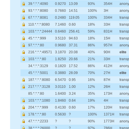
39.*.*.*:4090
0.9270
13.09
93%
354H
anon
93.*.*.*:8080
0.7660
14.51
100%
3H
anon
67.*.*.*:8081
0.2480
119.05
100%
334H
trans
110.*.*.*:8080
7.1460
0.60
18%
33H
trans
103.*.*.*:24444
0.6460
256.41
59%
831H
trans
45.*.*.*:999
3.5110
94.63
18%
15H
trans
97.*.*.*:80
0.9680
37.31
86%
957H
anon
216.*.*.*:49571
3.1870
20.08
40%
90H
elite
103.*.*.*:80
1.8250
20.66
21%
33H
trans
34.*.*.*:3129
0.1820
17.52
86%
412H
anon
45.*.*.*:5001
0.3880
28.09
70%
27H
elite
187.*.*.*:8080
6.5470
0.95
16%
87H
trans
217.*.*.*:3128
3.0110
1.00
12%
26H
trans
85.*.*.*:80
1.6400
3.24
35%
173H
anon
103.*.*.*:1080
1.8460
0.64
19%
4H
trans
204.*.*.*:999
0.4130
0.60
17%
120H
trans
178.*.*.*:80
0.5630
?
100%
1371H
trans
47.*.*.*:2233
?
?
90%
1773H
anon
38.*.*.*:26000
?
?
97%
786H
trans