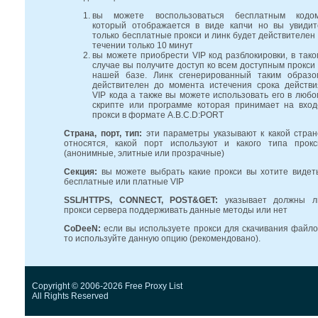
вы можете воспользоваться бесплатным кодом
который отображается в виде капчи но вы увидит
только бесплатные прокси и линк будет действителен 
течении только 10 минут
вы можете приобрести VIP код разблокировки, в тако
случае вы получите доступ ко всем доступным прокси 
нашей базе. Линк сгенерированный таким образо
действителен до момента истечения срока действи
VIP кода а также вы можете использовать его в любо
скрипте или программе которая принимает на вход
прокси в формате A.B.C.D:PORT
Страна, порт, тип:
эти параметры указывают к какой стран
относятся, какой порт используют и какого типа прокс
(анонимные, элитные или прозрачные)
Секция:
вы можете выбрать какие прокси вы хотите видеть
бесплатные или платные VIP
SSL/HTTPS, CONNECT, POST&GET:
указывает должны л
прокси сервера поддерживать данные методы или нет
CoDeeN:
если вы используете прокси для скачивания файло
то используйте данную опцию (рекомендовано).
Copyright © 2006-2026 Free Proxy List
All Rights Reserved