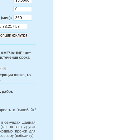
(мин):
(ЗАМЕЧАНИЕ: нет
истечения срока
рации линка, то
.
 работ.
рость в "килобайт/
 в секундах. Данная
(как на всех других
бходимо прокси для
серверу (вебсайту).