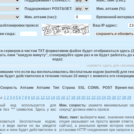
Поддерживает CONNECT:
Макс. пинг (сек.):
Поддерживает POST&GET:
Мин. аптаим (%):
Мин. аптаим (час):
Временной интервал 
разблокировки прокси:
Ваш IP адрес:
ки сюда:
си серверов в чистом TXT формативом файле будет отображаться здесь 
ть линк "каждую минуту", сгенерируйте один раз и он будет работать до 
кода):
имание что если вы воспользовались бесплатным кодом (капчей) для гене
к будет действителен в течении только 10 минут с момента его генерации
Скорость
Аптаим
Аптаим
Тип
Страна
SSL
CONN.
POST
Время пос.
ы:
1
2
3
4
5
6
7
8
9
10
11
12
13
14
15
16
17
18
19
20
21
22
23
24
25
26
27
28
29
й код используется для
Мин. скорость:
укажите минимальную ско
 без "*" символов. Здесь у вас
секунд" должна иметь прокси
Макс. пинг:
выберите макс. значение пинга
оваться бесплатным кодом,
опция указывает не просто время ответа 
я в виде капчи но вы увидите
сайтах), а реальное время которое нео
кси и линк будет действителен в
установки HTTP соединения при запросе к 