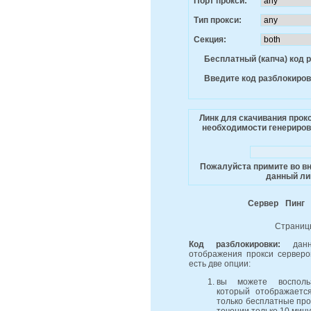
Порт прокси:
Тип прокси:
Секция:
Бесплатный (капча) код 
Введите код разблокиров
Линк для скачивания прок
необходимости генерирова
Пожалуйста примите во вн
данный лин
Сервер
Пинг
Страниц
Код разблокировки:
данны
отображения прокси серверов
есть две опции:
вы можете воспольз
который отображаетс
только бесплатные про