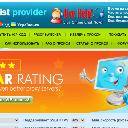
Время на се
Частота пр
Кол. платны
Кол. беспл
中文
Українська
Поддерживает SSL/HTTPS:
Мин. скорость (кб/сек