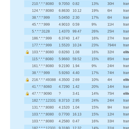
210.*.*.*:8080
9.7050
0.82
13%
30H
tra
124.*.*.*:8080
6.8630
10.12
19%
6H
tra
38.*.*.*:999
5.0450
2.30
17%
6H
tra
45.*.*.*:999
4.9010
0.59
9%
11H
tra
5.*.*.*:3128
1.4370
99.47
26%
25H
tra
186.*.*.*:999
6.3740
1.47
16%
27H
tra
177.*.*.*:999
1.5520
10.24
23%
794H
tra
103.*.*.*:8080
0.8260
1.08
16%
32H
elit
115.*.*.*:8080
5.9660
59.52
15%
85H
tra
161.*.*.*:8080
9.2190
1.94
9%
24H
tra
38.*.*.*:999
5.9260
4.40
17%
74H
tra
216.*.*.*:49388
4.3500
2.69
10%
4H
elit
41.*.*.*:6060
4.7290
1.42
20%
14H
tra
47.*.*.*:9090
?
3.41
14%
75H
elit
182.*.*.*:12331
8.3710
2.95
24%
24H
tra
131.*.*.*:8080
4.1520
1.04
15%
9H
tra
103.*.*.*:8080
0.7700
16.13
15%
12H
tra
103.*.*.*:8080
4.2580
0.47
16%
33H
tra
182.*.*.*:12331
9.3180
12.32
14%
31H
tra