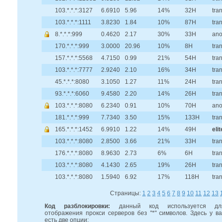
103.*.*.*:3127
6.6910
5.96
14%
32H
tra
103.*.*.*:1111
3.8230
1.84
10%
87H
tra
8.*.*.*:999
0.4620
2.17
30%
33H
an
170.*.*.*:999
3.0000
20.96
10%
8H
tra
157.*.*.*:5568
4.7150
0.99
21%
54H
tra
103.*.*.*:7777
2.9240
2.10
16%
34H
tra
45.*.*.*:8080
3.1050
1.27
11%
24H
tra
93.*.*.*:6060
9.4580
2.20
14%
26H
tra
103.*.*.*:8080
6.2340
0.91
10%
70H
an
181.*.*.*:999
7.7340
3.50
15%
133H
tra
165.*.*.*:1452
6.9910
1.22
14%
49H
elit
103.*.*.*:8080
2.8500
3.66
21%
33H
tra
176.*.*.*:8080
8.9630
2.73
6%
6H
tra
103.*.*.*:8080
4.1430
2.65
19%
26H
tra
103.*.*.*:8080
1.5940
6.92
17%
118H
tra
Страницы:
1
2
3
4
5
6
7
8
9
10
11
12
13
Код разблокировки:
данный код используется дл
отображения прокси серверов без "*" символов. Здесь у ва
есть две опции: