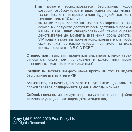
вы можете воспользоваться бесплатным кодом
который отображается в виде капчи но вы увидит
только бесплатные прокси и линк будет действителен 
течении только 10 минут
вы можете приобрести VIP код разблокировки, в тако
случае вы получите доступ ко всем доступным прокси 
нашей базе. Линк сгенерированный таким образо
действителен до момента истечения срока действи
VIP кода а также вы можете использовать его в любо
скрипте или программе которая принимает на вход
прокси в формате A.B.C.D:PORT
Страна, порт, тип:
эти параметры указывают к какой стран
относятся, какой порт используют и какого типа прокс
(анонимные, элитные или прозрачные)
Секция:
вы можете выбрать какие прокси вы хотите видеть
бесплатные или платные VIP
SSL/HTTPS, CONNECT, POST&GET:
указывает должны л
прокси сервера поддерживать данные методы или нет
CoDeeN:
если вы используете прокси для скачивания файло
то используйте данную опцию (рекомендовано).
Copyright © 2006-2026 Free Proxy List
All Rights Reserved