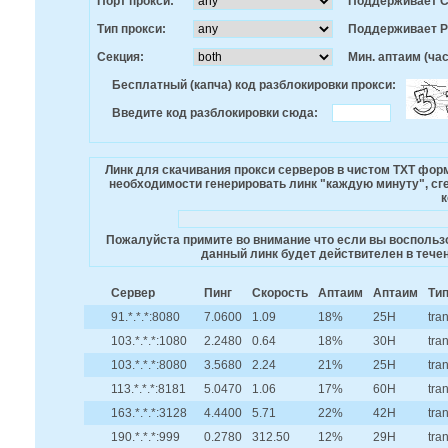
Порт прокси:
Поддерживает 
Тип прокси:
Поддерживает 
Секция:
Мин. аптаим (час
Бесплатный (капча) код разблокировки прокси:
Введите код разблокировки сюда:
Линк для скачивания прокси серверов в чистом TXT фо
необходимости генерировать линк "каждую минуту", сге
к
Пожалуйста примите во внимание что если вы воспользо
данный линк будет действителен в течен
Сервер
Пинг
Скорость
Аптаим
Аптаим
Ти
91.*.*.*:8080
7.0600
1.09
18%
25H
tra
103.*.*.*:1080
2.2480
0.64
18%
30H
tra
103.*.*.*:8080
3.5680
2.24
21%
25H
tra
113.*.*.*:8181
5.0470
1.06
17%
60H
tra
163.*.*.*:3128
4.4400
5.71
22%
42H
tra
190.*.*.*:999
0.2780
312.50
12%
29H
tra