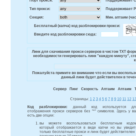
Порт прокси:
Поддерживает 
Тип прокси:
Поддерживает 
Секция:
Мин. аптаим (час
Бесплатный (капча) код разблокировки прокси:
Введите код разблокировки сюда:
Линк для скачивания прокси серверов в чистом TXT фо
необходимости генерировать линк "каждую минуту", сге
к
Пожалуйста примите во внимание что если вы воспользо
данный линк будет действителен в течен
Сервер
Пинг
Скорость
Аптаим
Аптаим
Страницы:
1
2
3
4
5
6
7
8
9
10
11
12
1
Код разблокировки:
данный код используется дл
отображения прокси серверов без "*" символов. Здесь у ва
есть две опции:
вы можете воспользоваться бесплатным кодом
который отображается в виде капчи но вы увидит
только бесплатные прокси и линк будет действителен 