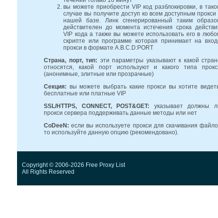
течении только 10 минут
вы можете приобрести VIP код разблокировки, в тако
случае вы получите доступ ко всем доступным прокси 
нашей базе. Линк сгенерированный таким образо
действителен до момента истечения срока действи
VIP кода а также вы можете использовать его в любо
скрипте или программе которая принимает на вход
прокси в формате A.B.C.D:PORT
Страна, порт, тип:
эти параметры указывают к какой стран
относятся, какой порт используют и какого типа прокс
(анонимные, элитные или прозрачные)
Секция:
вы можете выбрать какие прокси вы хотите видеть
бесплатные или платные VIP
SSL/HTTPS, CONNECT, POST&GET:
указывает должны л
прокси сервера поддерживать данные методы или нет
CoDeeN:
если вы используете прокси для скачивания файло
то используйте данную опцию (рекомендовано).
Copyright © 2006-2026 Free Proxy List
All Rights Reserved