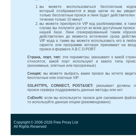
вы можете воспользоваться бесплатным кодом
который отображается в виде капчи но вы увидит
только бесплатные прокси и линк будет действителен 
течении только 10 минут
вы можете приобрести VIP код разблокировки, в тако
случае вы получите доступ ко всем доступным прокси 
нашей базе. Линк сгенерированный таким образо
действителен до момента истечения срока действи
VIP кода а также вы можете использовать его в любо
скрипте или программе которая принимает на вход
прокси в формате A.B.C.D:PORT
Страна, порт, тип:
эти параметры указывают к какой стран
относятся, какой порт используют и какого типа прокс
(анонимные, элитные или прозрачные)
Секция:
вы можете выбрать какие прокси вы хотите видеть
бесплатные или платные VIP
SSL/HTTPS, CONNECT, POST&GET:
указывает должны л
прокси сервера поддерживать данные методы или нет
CoDeeN:
если вы используете прокси для скачивания файло
то используйте данную опцию (рекомендовано).
Copyright © 2006-2026 Free Proxy List
All Rights Reserved