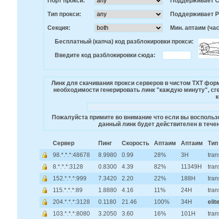
Порт прокси:
Поддерживает 
Тип прокси:
Поддерживает 
Секция:
Мин. аптаим (час
Бесплатный (капча) код разблокировки прокси:
Введите код разблокировки сюда:
Линк для скачивания прокси серверов в чистом TXT фо
необходимости генерировать линк "каждую минуту", сге
к
Пожалуйста примите во внимание что если вы воспользо
данный линк будет действителен в течен
Сервер
Пинг
Скорость
Аптаим
Аптаим
Тип
98.*.*.*:48678
8.9980
0.99
28%
3H
tran
8.*.*.*:3128
0.8300
4.39
82%
11349H
tran
152.*.*.*:999
7.3420
2.20
22%
188H
tran
115.*.*.*:89
1.8880
4.16
11%
24H
tran
204.*.*.*:3128
0.1180
21.46
100%
34H
elit
103.*.*.*:8080
3.2050
3.60
16%
101H
tran