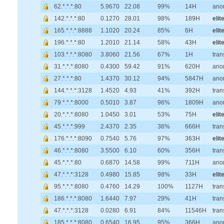
62.*.*.*:80
5.9670
22.08
99%
14H
ano
142.*.*.*:80
0.1270
28.01
98%
189H
elit
165.*.*.*:8888
1.1020
20.24
85%
6H
elit
196.*.*.*:80
1.2010
21.14
58%
43H
elit
103.*.*.*:8080
3.8060
21.56
67%
1H
tran
31.*.*.*:8080
0.4300
59.42
91%
620H
ano
27.*.*.*:80
1.4370
30.12
94%
5847H
ano
144.*.*.*:3128
1.4520
4.93
41%
392H
tran
79.*.*.*:8000
0.5010
3.87
96%
1809H
ano
20.*.*.*:8080
1.0450
3.01
53%
75H
elit
45.*.*.*:999
2.4370
2.35
36%
666H
tran
176.*.*.*:8090
0.7540
5.76
97%
363H
elit
46.*.*.*:8080
3.5500
6.10
60%
356H
tran
45.*.*.*:80
0.6870
14.58
99%
711H
ano
47.*.*.*:3128
0.4980
15.85
98%
33H
elit
95.*.*.*:8080
0.4760
14.29
100%
1127H
tran
186.*.*.*:8080
1.6440
7.97
29%
41H
tran
47.*.*.*:3128
0.0280
6.91
84%
11546H
tran
185.*.*.*:8080
0.6540
16.95
95%
366H
ano