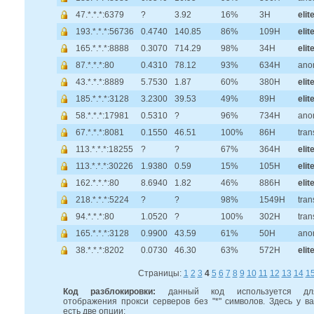
47.*.*.*:6379
?
3.92
16%
3H
elit
193.*.*.*:56736
0.4740
140.85
86%
109H
elit
165.*.*.*:8888
0.3070
714.29
98%
34H
elit
87.*.*.*:80
0.4310
78.12
93%
634H
ano
43.*.*.*:8889
5.7530
1.87
60%
380H
elit
185.*.*.*:3128
3.2300
39.53
49%
89H
elit
58.*.*.*:17981
0.5310
?
96%
734H
ano
67.*.*.*:8081
0.1550
46.51
100%
86H
tran
113.*.*.*:18255
?
?
67%
364H
elit
113.*.*.*:30226
1.9380
0.59
15%
105H
elit
162.*.*.*:80
8.6940
1.82
46%
886H
elit
218.*.*.*:5224
?
?
98%
1549H
tran
94.*.*.*:80
1.0520
?
100%
302H
tran
165.*.*.*:3128
0.9900
43.59
61%
50H
ano
38.*.*.*:8202
0.0730
46.30
63%
572H
elit
Страницы:
1
2
3
4
5
6
7
8
9
10
11
12
13
14
1
Код разблокировки:
данный код используется дл
отображения прокси серверов без "*" символов. Здесь у ва
есть две опции: