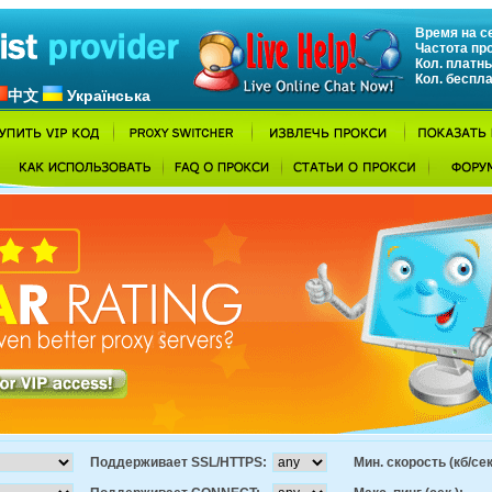
Время на се
Частота пр
Кол. платны
Кол. беспл
中文
Українська
Поддерживает SSL/HTTPS:
Мин. скорость (кб/сек