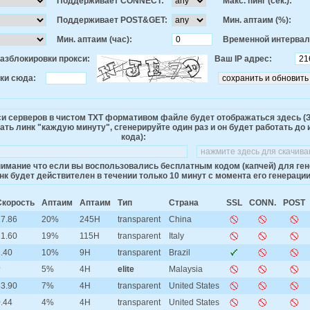
Поддерживает CONNECT:
Макс. пинг (сек.):
Поддерживает POST&GET:
Мин. аптаим (%):
Мин. аптаим (час):
Временной интервал 
разблокировки прокси:
Ваш IP адрес:
ки сюда:
си серверов в чистом TXT формативом файле будет отображаться здесь 
ть линк "каждую минуту", сгенерируйте один раз и он будет работать до 
кода):
имание что если вы воспользовались бесплатным кодом (капчей) для гене
к будет действителен в течении только 10 минут с момента его генерации
Скорость
Аптаим
Аптаим
Тип
Страна
SSL
CONN.
POST
7.86
20%
245H
transparent
China
1.60
19%
115H
transparent
Italy
.40
10%
9H
transparent
Brazil
?
5%
4H
elite
Malaysia
3.90
7%
4H
transparent
United States
.44
4%
4H
transparent
United States