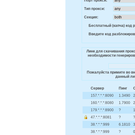
Порт прокси:
Тип прокси:
Секция:
Бесплатный (капча) код 
Введите код разблокиров
Линк для скачивания прок
необходимости генерирова
Пожалуйста примите во вн
данный лин
Сервер
Пинг
157.*.*.*:8090
1.3490
2
160.*.*.*:8080
1.7900
2
179.*.*.*:8900
?
1
47.*.*.*:8081
?
38.*.*.*:999
6.1810
3
38.*.*.*:999
?
0