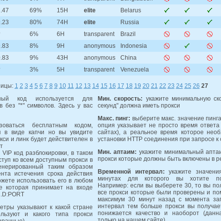
.47
69%
15H
elite
Belarus
.23
80%
74H
elite
Russia
?
6%
6H
transparent
Brazil
.83
8%
9H
anonymous
Indonesia
.83
9%
43H
anonymous
China
?
3%
5H
transparent
Venezuela
ницы:
1
2
3
4
5
6
7
8
9
10
11
12
13
14
15
16
17
18
19
20
21
22
23
24
25
26
27
й код используется для
Мин. скорость:
укажите минимальную ско
 без "*" символов. Здесь у вас
секунд" должна иметь прокси
Макс. пинг:
выберите макс. значение пинга
оваться бесплатным кодом,
опция указывает не просто время ответа 
я в виде капчи но вы увидите
сайтах), а реальное время которое нео
кси и линк будет действителен в
установки HTTP соединения при запросе к 
т
Мин. аптаим:
укажите минимальный аптаи
VIP код разблокировки, в таком
прокси которые должны быть включены в р
ступ ко всем доступным прокси в
енерированный таким образом
Временной интервал:
укажите значения
нта истечения срока действия
минутах для которого вы хотите пол
ожете использовать его в любом
Например: если вы выберете 30, то вы по
е которая принимает на входе
все прокси которые были проверены и по
C.D:PORT
максимум 30 минут назад с момента за
интервал тем больше прокси вы получае
етры указывают к какой стране
понижается качество и наоборот (данн
ользуют и какого типа прокси
только на нашем сайте)