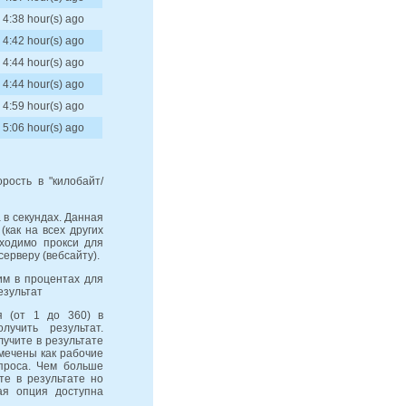
4:38 hour(s) ago
4:42 hour(s) ago
4:44 hour(s) ago
4:44 hour(s) ago
4:59 hour(s) ago
5:06 hour(s) ago
рость в "килобайт/
 в секундах. Данная
(как на всех других
бходимо прокси для
серверу (вебсайту).
м в процентах для
езультат
 (от 1 до 360) в
учить результат.
лучите в результате
мечены как рабочие
проса. Чем больше
те в результате но
ая опция доступна