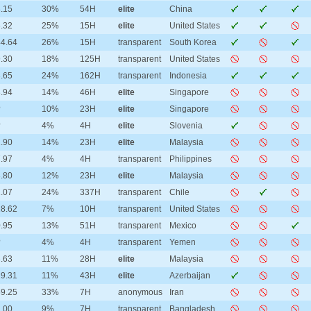
.15
30%
54H
elite
China
.32
25%
15H
elite
United States
4.64
26%
15H
transparent
South Korea
.30
18%
125H
transparent
United States
.65
24%
162H
transparent
Indonesia
.94
14%
46H
elite
Singapore
?
10%
23H
elite
Singapore
?
4%
4H
elite
Slovenia
.90
14%
23H
elite
Malaysia
.97
4%
4H
transparent
Philippines
.80
12%
23H
elite
Malaysia
.07
24%
337H
transparent
Chile
8.62
7%
10H
transparent
United States
.95
13%
51H
transparent
Mexico
?
4%
4H
transparent
Yemen
.63
11%
28H
elite
Malaysia
9.31
11%
43H
elite
Azerbaijan
9.25
33%
7H
anonymous
Iran
.00
9%
7H
transparent
Bangladesh