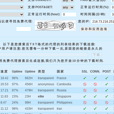
支 持 CONNECT:
PING 最 大 值 (秒):
支 持 POST&GET:
正 常 运 行 时 间 (%):
正 常 运 行 时 间 (hour):
时 间 间 隔 (分 钟):
 以 便 寻 找 免 费 代 理:
您 的 IP:
以 下 是 您 搜 索 后 T X T 格 式 的 代 理 的 列 表 结 果 的 下 载 连 接:
P 用 户 请 注 意: 您 无 需 每 一 分 钟 下 载 一 次, 原 因 您 的 链 接 是 永 久 的
用 免 费 代 理 搜 索 后 生 成 连 接, 我 们 只 为 您 开 放 10 分 钟 的 下 载 时 间.
速 度
Uptime
Uptime
类 型
国 家
SSL
CONN.
POST
18.42
96%
662H
transparent
France
20.53
97%
456H
anonymous
Cambodia
17.21
87%
479H
transparent
Russia
11.83
23%
23H
elite
Singapore
8.47
24%
99H
transparent
Philippines
11.12
98%
433H
transparent
Iran