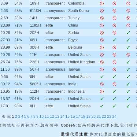
3.09
54%
189H
transparent
Colombia
2.63
58%
6110H
anonymous
South Korea
2.69
23%
14H
transparent
Turkey
23.09
71%
1185H
elite
China
20.28
82%
202H
elite
Serbia
27.93
21%
66H
transparent
Egypt
28.99
69%
308H
elite
Belgium
20.28
22%
11H
transparent
United States
26.74
75%
228H
anonymous
United Kingdom
11.30
99%
567H
anonymous
Taiwan
9.66
96%
8H
elite
United States
30.12
94%
5806H
anonymous
India
10.95
19%
112H
transparent
Indonesia
13.57
61%
204H
transparent
United States
17.01
98%
8H
elite
United States
页 面:
1
2
3
4
5
6
7
8
9
10
11
12
13
14
15
16
17
18
19
20
21
22
23
24
 的 地 址 不 再 包 含 (*), 您 有 两 种
CoDeeN:
如 果 您 想 用 代 理 下 载, 我 们 推 荐
最 慢 代 理 速 度:
你 对 代 理 速 度 的 最 低 要 