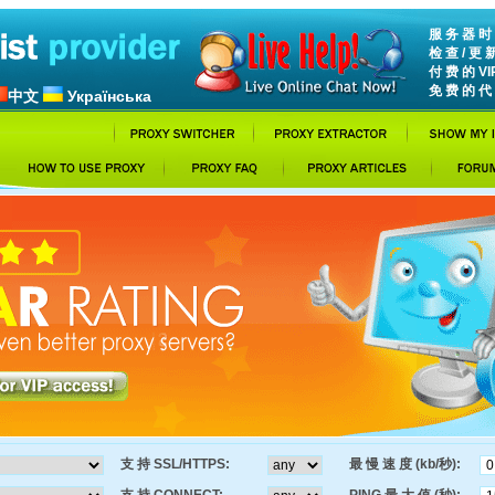
服 务 器 时 间
检 查 / 更 
付 费 的 VI
免 费 的 代 
中文
Українська
支 持 SSL/HTTPS:
最 慢 速 度 (kb/秒):