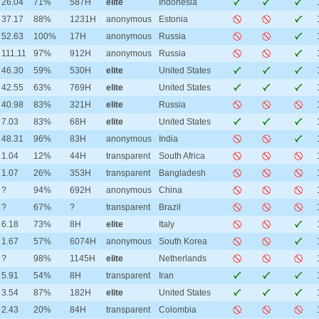
26.04
71%
587H
elite
Indonesia
37.17
88%
1231H
anonymous
Estonia
52.63
100%
17H
anonymous
Russia
111.11
97%
912H
anonymous
Russia
46.30
59%
530H
elite
United States
42.55
63%
769H
elite
United States
40.98
83%
321H
elite
Russia
7.03
83%
68H
elite
United States
48.31
96%
83H
anonymous
India
1.04
12%
44H
transparent
South Africa
1.07
26%
353H
transparent
Bangladesh
?
94%
692H
anonymous
China
?
67%
?
transparent
Brazil
6.18
73%
8H
elite
Italy
1.67
57%
6074H
anonymous
South Korea
?
98%
1145H
elite
Netherlands
5.91
54%
8H
transparent
Iran
3.54
87%
182H
elite
United States
2.43
20%
84H
transparent
Colombia