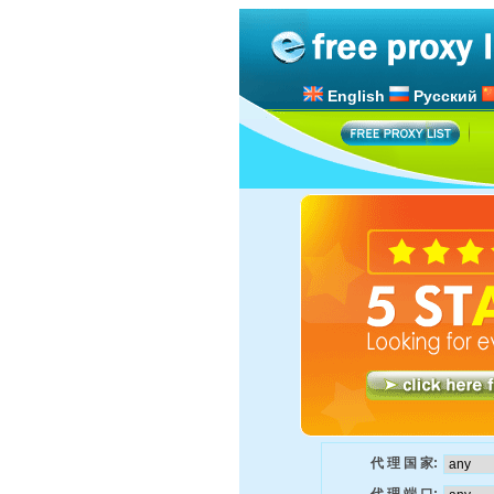
English
Русский
代 理 国 家: