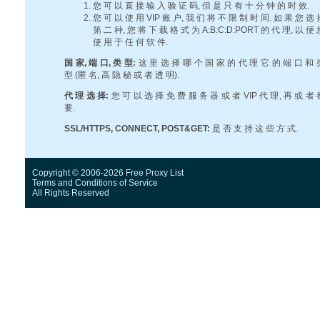
您 可 以 直 接 输 入 验 证 码, 但 是 只 有 十 分 钟 的 时 效.
您 可 以 使 用 VIP 账 户, 我 们 将 不 限 制 时 间. 如 果 您 选 
第 二 种, 您 将 下 载 格 式 为 A:B:C:D:PORT 的 代 理, 以 便 
使 用 于 任 何 软 件.
国 家, 端 口, 类 型:
这 里 选 择 哪 个 国 家 的 代 理 它 的 端 口 和 
型 (匿 名, 高 隐 秘 或 者 透 明).
代 理 选 择:
您 可 以 选 择 免 费 服 务 器 或 者 VIP 代 理, 再 或 者 
要.
SSL/HTTPS, CONNECT, POST&GET:
是 否 支 持 这 些 方 式.
Copyright © 2006-2026 Free Proxy List
Terms and Conditions
of Service
All Rights Reserved