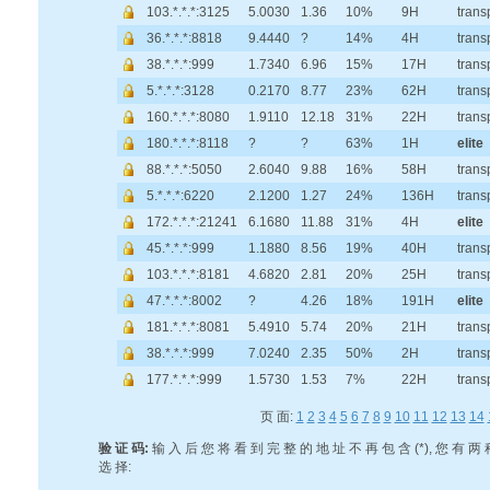
103.*.*.*:3125
5.0030
1.36
10%
9H
trans
36.*.*.*:8818
9.4440
?
14%
4H
trans
38.*.*.*:999
1.7340
6.96
15%
17H
trans
5.*.*.*:3128
0.2170
8.77
23%
62H
trans
160.*.*.*:8080
1.9110
12.18
31%
22H
trans
180.*.*.*:8118
?
?
63%
1H
elite
88.*.*.*:5050
2.6040
9.88
16%
58H
trans
5.*.*.*:6220
2.1200
1.27
24%
136H
trans
172.*.*.*:21241
6.1680
11.88
31%
4H
elite
45.*.*.*:999
1.1880
8.56
19%
40H
trans
103.*.*.*:8181
4.6820
2.81
20%
25H
trans
47.*.*.*:8002
?
4.26
18%
191H
elite
181.*.*.*:8081
5.4910
5.74
20%
21H
trans
38.*.*.*:999
7.0240
2.35
50%
2H
trans
177.*.*.*:999
1.5730
1.53
7%
22H
trans
页 面:
1
2
3
4
5
6
7
8
9
10
11
12
13
14
验 证 码:
输 入 后 您 将 看 到 完 整 的 地 址 不 再 包 含 (*), 您 有 两 
选 择: