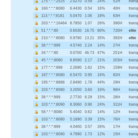
175.*.*.*:2525
2.0270
0.59
24%
51H
trans
160.*.*.*:8080
6.4430
0.54
16%
40H
trans
113.*.*.*:8181
5.0470
1.06
18%
63H
trans
203.*.*.*:16464
8.7850
1.07
26%
390H
trans
51.*.*.*:80
0.6030
16.75
80%
720H
elite
210.*.*.*:8080
0.9780
13.21
35%
392H
elite
38.*.*.*:999
4.5740
2.24
14%
27H
trans
34.*.*.*:80
0.0700
46.73
47%
251H
trans
45.*.*.*:8080
8.8590
2.17
21%
203H
trans
177.*.*.*:999
2.2690
1.62
15%
159H
trans
187.*.*.*:8080
6.5470
0.95
16%
82H
trans
195.*.*.*:8888
2.8490
1.78
44%
29H
trans
103.*.*.*:8080
3.2050
3.60
16%
96H
trans
38.*.*.*:999
2.7730
6.29
15%
28H
trans
103.*.*.*:8090
8.3060
0.90
24%
311H
trans
58.*.*.*:8080
5.4040
0.62
14%
12H
trans
103.*.*.*:8080
5.1890
3.39
15%
76H
trans
38.*.*.*:999
4.0400
3.57
26%
17H
trans
103.*.*.*:8090
4.7990
1.73
12%
15H
trans