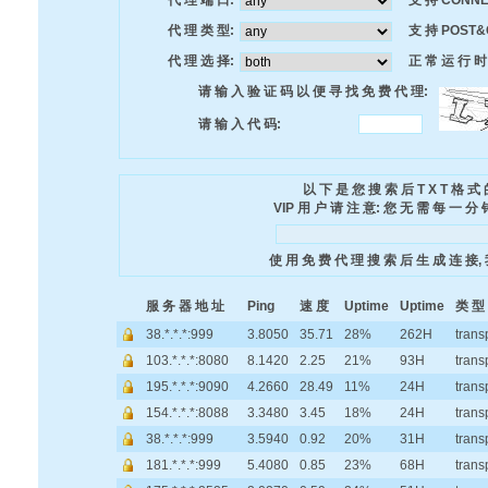
代 理 端 口:
支 持 CONNE
代 理 类 型:
支 持 POST&
代 理 选 择:
正 常 运 行 时 
请 输 入 验 证 码 以 便 寻 找 免 费 代 理:
请 输 入 代 码:
以 下 是 您 搜 索 后 T X T 格 式
VIP 用 户 请 注 意: 您 无 需 每 一 分
使 用 免 费 代 理 搜 索 后 生 成 连 接, 
服 务 器 地 址
Ping
速 度
Uptime
Uptime
类 型
38.*.*.*:999
3.8050
35.71
28%
262H
trans
103.*.*.*:8080
8.1420
2.25
21%
93H
trans
195.*.*.*:9090
4.2660
28.49
11%
24H
trans
154.*.*.*:8088
3.3480
3.45
18%
24H
trans
38.*.*.*:999
3.5940
0.92
20%
31H
trans
181.*.*.*:999
5.4080
0.85
23%
68H
trans