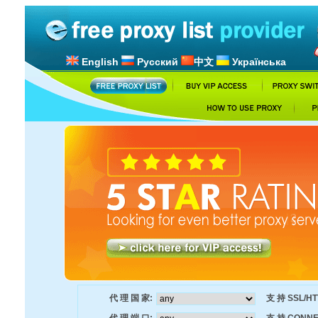
English
Русский
中文
Українська
代 理 国 家:
支 持 SSL/HT