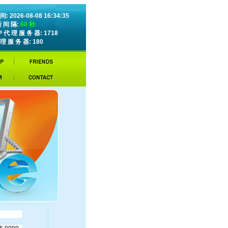
: 2026-08-08 16:34:35
新 间 隔:
60 秒.
P 代 理 服 务 器: 1718
理 服 务 器: 180