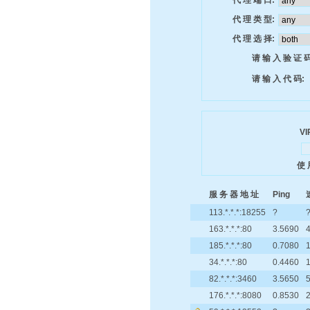
代 理 端 口:
代 理 类 型:
代 理 选 择:
请 输 入 验 证 码
请 输 入 代 码:
VI
使 
服 务 器 地 址
Ping
113.*.*.*:18255
?
163.*.*.*:80
3.5690
185.*.*.*:80
0.7080
34.*.*.*:80
0.4460
82.*.*.*:3460
3.5650
5
176.*.*.*:8080
0.8530