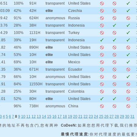
46.51
100%
91H
transparent
United States
103.09
42%
42H
elite
Czechia
59.42
91%
624H
anonymous
Russia
53.76
28%
38H
transparent
Indonesia
14.29
100%
1131H
transparent
Turkey
.85
39%
19H
transparent
Indonesia
.82
46%
890H
elite
United States
.74
53%
10H
elite
United States
.41
69%
10H
elite
Mexico
.35
36%
671H
transparent
Ecuador
.79
66%
10H
anonymous
United States
.91
84%
11550H
transparent
United States
.28
25%
30H
transparent
Colombia
.01
52%
80H
elite
United States
?
96%
738H
anonymous
China
3
4
5
6
7
8
9
10
11
12
13
14
15
16
17
18
19
20
21
22
23
24
25
26
27
28
29
30
31
 的 地 址 不 再 包 含 (*), 您 有 两 种
CoDeeN:
如 果 您 想 用 代 理 下 载, 我 们 推 荐
最 慢 代 理 速 度:
你 对 代 理 速 度 的 最 低 要 