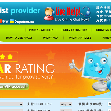
服 务 器 时 间
检 查 / 更 
付 费 的 VI
免 费 的 代 
中文
Українська
支 持 SSL/HTTPS:
最 慢 速 度 (kb/秒):