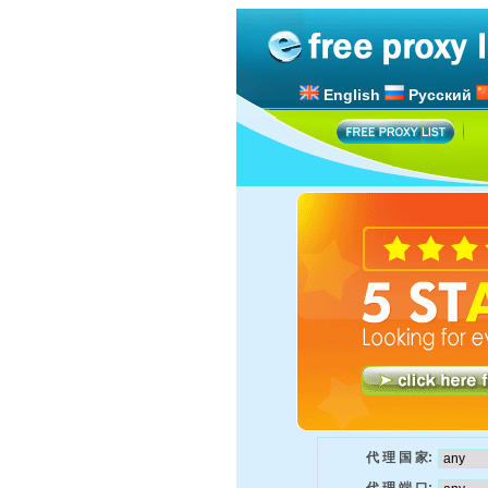
English
Русский
代 理 国 家: