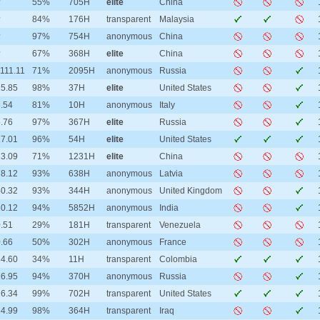
?
55%
705H
elite
China
?
84%
176H
transparent
Malaysia
?
97%
754H
anonymous
China
?
67%
368H
elite
China
111.11
71%
2095H
anonymous
Russia
15.85
98%
37H
elite
United States
.54
81%
10H
anonymous
Italy
.76
97%
367H
elite
Russia
17.01
96%
54H
elite
United States
23.09
71%
1231H
elite
China
78.12
93%
638H
anonymous
Latvia
40.32
93%
344H
anonymous
United Kingdom
30.12
94%
5852H
anonymous
India
.51
29%
181H
transparent
Venezuela
.66
50%
302H
anonymous
France
34.60
34%
11H
transparent
Colombia
16.95
94%
370H
anonymous
Russia
16.34
99%
702H
transparent
United States
34.99
98%
364H
transparent
Iraq