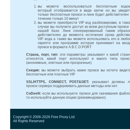
вы можете воспользоваться бесплатным кодом
который отображается в виде капчи но вы увидит
только бесплатные прокси и линк будет действителен 
течении только 10 минут
вы можете приобрести VIP код разблокировки, в тако
случае вы получите доступ ко всем доступным прокси 
нашей базе. Линк сгенерированный таким образо
действителен до момента истечения срока действи
VIP кода а также вы можете использовать его в любо
скрипте или программе которая принимает на вход
прокси в формате A.B.C.D:PORT
Страна, порт, тип:
эти параметры указывают к какой стран
относятся, какой порт используют и какого типа прокс
(анонимные, элитные или прозрачные)
Секция:
вы можете выбрать какие прокси вы хотите видеть
бесплатные или платные VIP
SSL/HTTPS, CONNECT, POST&GET:
указывает должны л
прокси сервера поддерживать данные методы или нет
CoDeeN:
если вы используете прокси для скачивания файло
то используйте данную опцию (рекомендовано).
Copyright © 2006-2026 Free Proxy List
All Rights Reserved