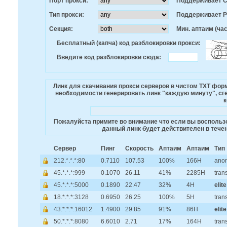
Порт прокси:
Поддерживает 
Тип прокси:
Поддерживает 
Секция:
Мин. аптаим (час
Бесплатный (капча) код разблокировки прокси:
Введите код разблокировки сюда:
Линк для скачивания прокси серверов в чистом TXT фо
необходимости генерировать линк "каждую минуту", сге
к
Пожалуйста примите во внимание что если вы воспользо
данный линк будет действителен в течен
Сервер
Пинг
Скорость
Аптаим
Аптаим
Тип
212.*.*.*:80
0.7110
107.53
100%
166H
ano
45.*.*.*:999
0.1070
26.11
41%
2285H
tran
45.*.*.*:5000
0.1890
22.47
32%
4H
elite
18.*.*.*:3128
0.6950
26.25
100%
5H
tran
43.*.*.*:16012
1.4900
29.85
91%
86H
elite
50.*.*.*:8080
6.6010
2.71
17%
164H
tran