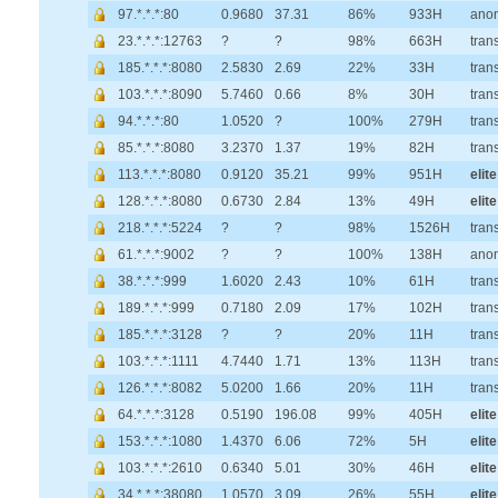
97.*.*.*:80
0.9680
37.31
86%
933H
ano
23.*.*.*:12763
?
?
98%
663H
tran
185.*.*.*:8080
2.5830
2.69
22%
33H
tran
103.*.*.*:8090
5.7460
0.66
8%
30H
tran
94.*.*.*:80
1.0520
?
100%
279H
tran
85.*.*.*:8080
3.2370
1.37
19%
82H
tran
113.*.*.*:8080
0.9120
35.21
99%
951H
elite
128.*.*.*:8080
0.6730
2.84
13%
49H
elite
218.*.*.*:5224
?
?
98%
1526H
tran
61.*.*.*:9002
?
?
100%
138H
ano
38.*.*.*:999
1.6020
2.43
10%
61H
tran
189.*.*.*:999
0.7180
2.09
17%
102H
tran
185.*.*.*:3128
?
?
20%
11H
tran
103.*.*.*:1111
4.7440
1.71
13%
113H
tran
126.*.*.*:8082
5.0200
1.66
20%
11H
tran
64.*.*.*:3128
0.5190
196.08
99%
405H
elite
153.*.*.*:1080
1.4370
6.06
72%
5H
elite
103.*.*.*:2610
0.6340
5.01
30%
46H
elite
34.*.*.*:38080
1.0570
3.09
26%
55H
elite