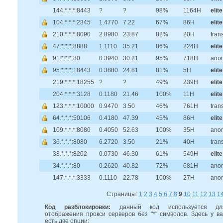
144.*.*.*:8443
?
?
98%
1164H
elite
104.*.*.*:2345
1.4770
7.22
67%
86H
elite
210.*.*.*:8090
2.8980
23.87
82%
20H
tran
47.*.*.*:8888
1.1110
35.21
86%
224H
elite
91.*.*.*:80
0.3940
30.21
95%
718H
ano
95.*.*.*:18443
0.3880
24.81
81%
5H
elite
219.*.*.*:18255
?
?
49%
239H
elite
204.*.*.*:3128
0.1180
21.46
100%
11H
elite
123.*.*.*:10000
0.9470
3.50
46%
761H
tran
64.*.*.*:50106
0.4180
47.39
45%
86H
elite
109.*.*.*:8080
0.4050
52.63
100%
35H
ano
36.*.*.*:8080
6.2720
3.50
21%
40H
tran
38.*.*.*:8202
0.0730
46.30
61%
549H
elite
34.*.*.*:80
0.2620
40.82
72%
681H
ano
147.*.*.*:3333
0.1110
22.78
100%
27H
ano
Страницы:
1
2
3
4
5
6
7
8
9
10
11
12
13
1
Код разблокировки:
данный код используется дл
отображения прокси серверов без "*" символов. Здесь у ва
есть две опции: