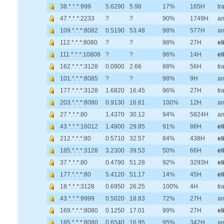
38.*.*.*:999
5.6290
5.98
17%
165H
tr
47.*.*.*:2233
?
?
90%
1749H
a
109.*.*.*:8082
0.5190
53.48
98%
577H
a
112.*.*.*:8080
?
?
98%
27H
el
111.*.*.*:10808
?
?
96%
14H
el
162.*.*.*:3128
0.0900
2.66
88%
56H
tr
101.*.*.*:8085
?
?
98%
9H
a
177.*.*.*:3128
1.6820
16.45
96%
27H
tr
203.*.*.*:8080
0.9130
16.61
100%
12H
a
27.*.*.*:80
1.4370
30.12
94%
5824H
a
43.*.*.*:16012
1.4900
29.85
91%
86H
el
212.*.*.*:80
0.5710
32.57
84%
438H
el
185.*.*.*:3128
3.2300
39.53
50%
66H
el
37.*.*.*:80
0.4790
51.28
92%
3293H
el
177.*.*.*:80
5.4120
51.17
14%
45H
el
18.*.*.*:3128
0.6950
26.25
100%
4H
tr
43.*.*.*:9999
0.5020
18.83
72%
27H
a
169.*.*.*:8080
0.1250
17.01
99%
27H
el
185.*.*.*:8080
0.6540
16.95
95%
342H
a