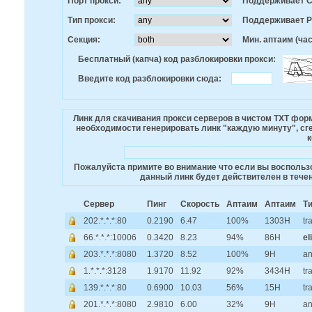
Порт прокси:
Поддерживает 
Тип прокси:
Поддерживает 
Секция:
Мин. аптаим (час
Бесплатный (капча) код разблокировки прокси:
Введите код разблокировки сюда:
Линк для скачивания прокси серверов в чистом TXT фо
необходимости генерировать линк "каждую минуту", сге
к
Пожалуйста примите во внимание что если вы воспользо
данный линк будет действителен в течен
Сервер
Пинг
Скорость
Аптаим
Аптаим
Т
202.*.*.*:80
0.2190
6.47
100%
1303H
tr
66.*.*.*:10006
0.3420
8.23
94%
86H
el
203.*.*.*:8080
1.3720
8.52
100%
9H
a
1.*.*.*:3128
1.9170
11.92
92%
3434H
tr
139.*.*.*:80
0.6900
10.03
56%
15H
tr
201.*.*.*:8080
2.9810
6.00
32%
9H
a