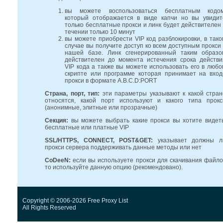
вы можете воспользоваться бесплатным кодом
который отображается в виде капчи но вы увидит
только бесплатные прокси и линк будет действителен 
течении только 10 минут
вы можете приобрести VIP код разблокировки, в тако
случае вы получите доступ ко всем доступным прокси 
нашей базе. Линк сгенерированный таким образо
действителен до момента истечения срока действи
VIP кода а также вы можете использовать его в любо
скрипте или программе которая принимает на вход
прокси в формате A.B.C.D:PORT
Страна, порт, тип:
эти параметры указывают к какой стран
относятся, какой порт используют и какого типа прокс
(анонимные, элитные или прозрачные)
Секция:
вы можете выбрать какие прокси вы хотите видеть
бесплатные или платные VIP
SSL/HTTPS, CONNECT, POST&GET:
указывает должны л
прокси сервера поддерживать данные методы или нет
CoDeeN:
если вы используете прокси для скачивания файло
то используйте данную опцию (рекомендовано).
Copyright © 2006-2026 Free Proxy List
All Rights Reserved