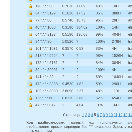
190.*.*.*:80
0.7020
17.09
43%
10H
a
34.*.*.*:3129
0.1820
17.52
85%
388H
a
77.*.*.*:80
0.5740
18.73
96%
29H
a
40.*.*.*:1080
0.3190
384.62
100%
14H
el
64.*.*.*:3128
0.5190
196.08
99%
404H
el
94.*.*.*:80
1.0520
?
100%
279H
tr
161.*.*.*:1081
6.3570
0.58
33%
4H
tr
218.*.*.*:5224
?
?
98%
1526H
tr
175.*.*.*:8181
?
?
84%
304H
tr
39.*.*.*:30001
?
?
100%
4H
a
141.*.*.*:80
?
?
69%
1040H
a
173.*.*.*:8888
9.4530
1.82
59%
290H
el
103.*.*.*:8080
3.8090
2.37
48%
119H
el
112.*.*.*:80
0.6320
2.88
62%
654H
a
47.*.*.*:8047
?
4.04
11%
16H
el
Страницы:
1
2
3
4
5
6
7
8
9
10
11
12
13
1
Код разблокировки:
данный код используется дл
отображения прокси серверов без "*" символов. Здесь у ва
есть две опции: