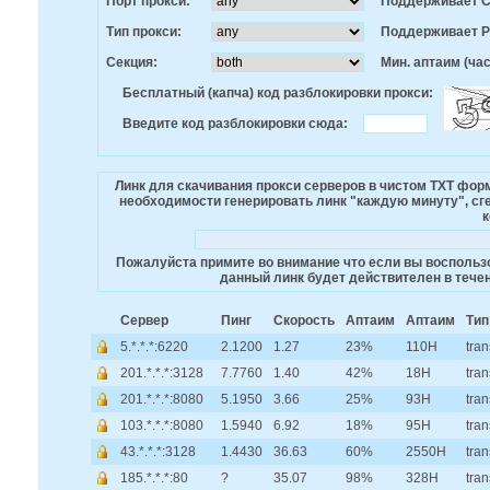
Порт прокси:
Поддерживает 
Тип прокси:
Поддерживает 
Секция:
Мин. аптаим (час
Бесплатный (капча) код разблокировки прокси:
Введите код разблокировки сюда:
Линк для скачивания прокси серверов в чистом TXT фо
необходимости генерировать линк "каждую минуту", сге
к
Пожалуйста примите во внимание что если вы воспользо
данный линк будет действителен в течен
Сервер
Пинг
Скорость
Аптаим
Аптаим
Тип
5.*.*.*:6220
2.1200
1.27
23%
110H
tra
201.*.*.*:3128
7.7760
1.40
42%
18H
tra
201.*.*.*:8080
5.1950
3.66
25%
93H
tra
103.*.*.*:8080
1.5940
6.92
18%
95H
tra
43.*.*.*:3128
1.4430
36.63
60%
2550H
tra
185.*.*.*:80
?
35.07
98%
328H
tra