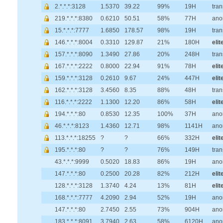
2.*.*.*:3128
1.5370
39.22
99%
19H
tra
219.*.*.*:8380
0.6210
50.51
58%
77H
ano
15.*.*.*:7777
1.6850
178.57
98%
19H
tra
146.*.*.*:8004
0.3310
129.87
21%
180H
elit
157.*.*.*:8090
1.3490
27.86
20%
248H
tra
167.*.*.*:2222
0.8000
22.94
91%
78H
elit
159.*.*.*:3128
0.2610
9.67
24%
447H
elit
162.*.*.*:3128
3.4560
8.35
88%
48H
tra
116.*.*.*:2222
1.1300
12.20
86%
58H
elit
194.*.*.*:80
0.8530
12.35
100%
37H
ano
46.*.*.*:8123
1.4360
12.71
98%
1141H
ano
113.*.*.*:18255
?
?
66%
332H
elit
195.*.*.*:80
?
?
76%
149H
tra
43.*.*.*:9999
0.5020
18.83
86%
19H
ano
147.*.*.*:80
0.2500
20.28
82%
212H
elit
128.*.*.*:3128
1.3740
4.24
13%
81H
elit
168.*.*.*:7777
4.2090
2.94
52%
19H
ano
147.*.*.*:80
2.7450
2.55
73%
904H
ano
183.*.*.*:8091
3.7940
2.63
58%
6120H
ano