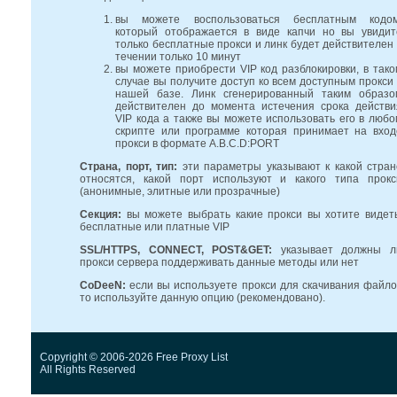
вы можете воспользоваться бесплатным кодом
который отображается в виде капчи но вы увидит
только бесплатные прокси и линк будет действителен 
течении только 10 минут
вы можете приобрести VIP код разблокировки, в тако
случае вы получите доступ ко всем доступным прокси 
нашей базе. Линк сгенерированный таким образо
действителен до момента истечения срока действи
VIP кода а также вы можете использовать его в любо
скрипте или программе которая принимает на вход
прокси в формате A.B.C.D:PORT
Страна, порт, тип:
эти параметры указывают к какой стран
относятся, какой порт используют и какого типа прокс
(анонимные, элитные или прозрачные)
Секция:
вы можете выбрать какие прокси вы хотите видеть
бесплатные или платные VIP
SSL/HTTPS, CONNECT, POST&GET:
указывает должны л
прокси сервера поддерживать данные методы или нет
CoDeeN:
если вы используете прокси для скачивания файло
то используйте данную опцию (рекомендовано).
Copyright © 2006-2026 Free Proxy List
All Rights Reserved