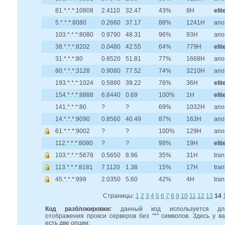
81.*.*.*:10808
2.4110
32.47
43%
8H
elit
5.*.*.*:8080
0.2660
37.17
88%
1241H
ano
103.*.*.*:8080
0.9790
48.31
96%
93H
ano
38.*.*.*:8202
0.0480
42.55
64%
779H
elit
31.*.*.*:80
0.8520
51.81
77%
1668H
ano
80.*.*.*:3128
0.9080
77.52
74%
3210H
ano
193.*.*.*:1024
0.5880
39.22
76%
36H
elit
154.*.*.*:8888
6.8440
0.69
100%
1H
elit
141.*.*.*:80
?
?
69%
1032H
ano
14.*.*.*:9090
0.8560
40.49
87%
163H
ano
61.*.*.*:9002
?
?
100%
129H
ano
112.*.*.*:8080
?
?
98%
19H
elit
103.*.*.*:5678
0.5650
8.96
35%
31H
tra
113.*.*.*:8181
7.1120
1.38
15%
17H
tra
45.*.*.*:999
2.0350
5.60
42%
4H
tra
Страницы:
1
2
3
4
5
6
7
8
9
10
11
12
13
14
Код разблокировки:
данный код используется дл
отображения прокси серверов без "*" символов. Здесь у ва
есть две опции: