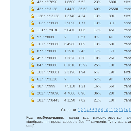
43.*.*.*:7890
1.8600
5.52
23%
680H
elite
43.*.*.*:3128
1.4430
36.63
60%
2558H
tran
128.*.*.*:3128
1.3740
4.24
13%
89H
elite
103.*.*.*:8080
2.9090
1.77
13%
31H
ano
113.*.*.*:8181
5.0470
1.06
17%
45H
tran
5.*.*.*:8080
?
0.57
9%
4H
ano
101.*.*.*:8080
6.4980
1.09
13%
50H
tran
87.*.*.*:8080
1.2910
2.43
17%
17H
tran
45.*.*.*:8080
7.3820
7.30
10%
26H
tran
84.*.*.*:8080
0.1610
15.92
25%
10H
tran
103.*.*.*:8081
2.3190
1.94
6%
19H
elite
61.*.*.*:3128
?
?
57%
9H
ano
38.*.*.*:999
7.5110
1.21
16%
66H
tran
202.*.*.*:9090
4.7600
0.96
36%
28H
tran
181.*.*.*:8443
4.1150
7.82
21%
18H
tran
Сторінки:
1
2
3
4
5
6
7
8
9
10
11
12
13
14
1
Код розблокування:
даний код використовується дл
відображення проксі серверів без "*" символів. Тут у вас є д
опції: