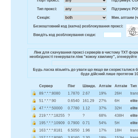
Порт проксі:
Підтримує CO
Тип проксі:
Підтримує PO
Секція:
Мин. аптаим (ч
Безкоштовний код (капча) розблокування проксі:
Введіть код розблокування сюди:
Лінк для скачування проксі серверів в чистому TXT ф
необхідності генерувати лінк "кожну хвилину", згенеруйте 
Будь ласка візьміть до уваги що якщо ви скористалися бе
буде дійсний лише протягом 10
Сервер
Пінг
Швидк.
Аптаім
Аптаім
Тип
89.*.*.*:8080
1.7870
2.67
19%
26H
tran
51.*.*.*:90
0.6540
161.29
27%
6H
elite
47.*.*.*:50000
0.7780
1.12
37%
32H
elite
219.*.*.*:18255
?
?
68%
438H
elite
195.*.*.*:10909
0.7900
0.71
54%
5H
elite
163.*.*.*:8181
6.5050
1.96
17%
18H
tran
157.*.*.*:8080
3.8160
2.30
19%
153H
tran