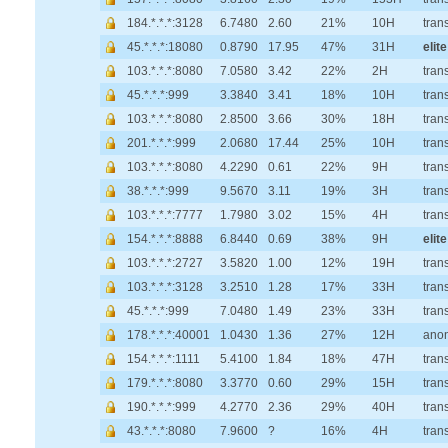
184.*.*.*:3128
6.7480
2.60
21%
10H
tran
45.*.*.*:18080
0.8790
17.95
47%
31H
elite
103.*.*.*:8080
7.0580
3.42
22%
2H
tran
45.*.*.*:999
3.3840
3.41
18%
10H
tran
103.*.*.*:8080
2.8500
3.66
30%
18H
tran
201.*.*.*:999
2.0680
17.44
25%
10H
tran
103.*.*.*:8080
4.2290
0.61
22%
9H
tran
38.*.*.*:999
9.5670
3.11
19%
3H
tran
103.*.*.*:7777
1.7980
3.02
15%
4H
tran
154.*.*.*:8888
6.8440
0.69
38%
9H
elite
103.*.*.*:2727
3.5820
1.00
12%
19H
tran
103.*.*.*:3128
3.2510
1.28
17%
33H
tran
45.*.*.*:999
7.0480
1.49
23%
33H
tran
178.*.*.*:40001
1.0430
1.36
27%
12H
ano
154.*.*.*:1111
5.4100
1.84
18%
47H
tran
179.*.*.*:8080
3.3770
0.60
29%
15H
tran
190.*.*.*:999
4.2770
2.36
29%
40H
tran
43.*.*.*:8080
7.9600
?
16%
4H
tran