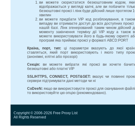
ви можете скористатися безкоштовним кодом, яки
відображається у вигляді капчі, але ви побачите тільк
безкоштовні проксі і лінк буде дійсний лише протягом 
хвилин
ви можете придбати VIP код розблокування, в таком
випадку ви отримаєте доступ до всіх доступних проксі 
нашій базі. Лінк згенерований таким чином дійсний д
моменту закінчення терміну дії VIP коду а також в
можете використовувати його в будь-якому скрипті аб
програмі яка приймає проксі у форматі ABCD:PORT
Країна, порт, тип:
ці параметри вказують до якої країн
ставляться, який порт використовують і якого типу прокс
(анонімні, елітні або прозорі)
Секція:
ви можете вибрати які проксі ви хочете бачити
безкоштовні або платні VIP
SSL/HTTPS, CONNECT, POST&GET:
вказує чи повинні прокс
сервери підтримувати дані методи чи ні
CoDeeN:
якщо ви використовуєте проксі для скачування файлі
то використовуйте цю опцію (рекомендовано).
Copyright © 2006-2026 Free Proxy List
All Rights Reserved