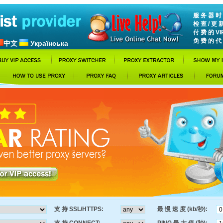
服 务 器 时 间
检 查 / 更 
付 费 的 VI
免 费 的 代 
中文
Українська
支 持 SSL/HTTPS:
最 慢 速 度 (kb/秒):