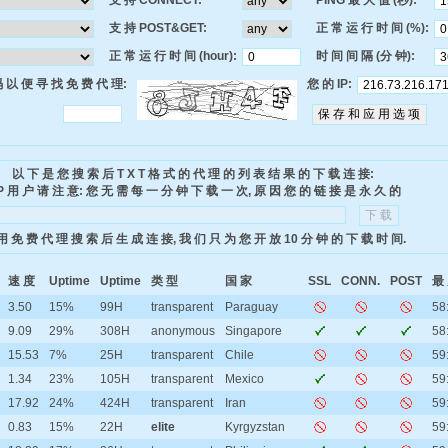
支 持 CONNECT:
PING 最 大 值 (秒):
支 持 POST&GET:
正 常 运 行 时 间 (%):
正 常 运 行 时 间 (hour):
时 间 间 隔 (分 钟):
 以 便 寻 找 免 费 代 理:
您 的 IP:
以 下 是 您 搜 索 后 T X T 格 式 的 代 理 的 列 表 结 果 的 下 载 连 接:
P 用 户 请 注 意: 您 无 需 每 一 分 钟 下 载 一 次, 原 因 您 的 链 接 是 永 久 的
用 免 费 代 理 搜 索 后 生 成 连 接, 我 们 只 为 您 开 放 10 分 钟 的 下 载 时 间.
速 度
Uptime
Uptime
类 型
国 家
SSL
CONN.
POST
最 
3.50
15%
99H
transparent
Paraguay
58
9.09
29%
308H
anonymous
Singapore
58
15.53
7%
25H
transparent
Chile
59
1.34
23%
105H
transparent
Mexico
59
17.92
24%
424H
transparent
Iran
59
0.83
15%
22H
elite
Kyrgyzstan
59