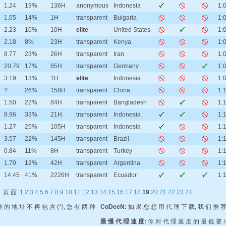
1.24
19%
136H
anonymous
Indonesia
1:
1.65
14%
1H
transparent
Bulgaria
1:
2.23
10%
10H
elite
United States
1:
2.18
8%
23H
transparent
Kenya
1:
8.77
23%
26H
transparent
Iran
1:
20.79
17%
85H
transparent
Germany
1:
3.19
13%
1H
elite
Indonesia
1:
?
26%
158H
transparent
China
1:
1.50
22%
84H
transparent
Bangladesh
1:
8.96
33%
21H
transparent
Indonesia
1:
1.27
25%
105H
transparent
Indonesia
1:
3.57
22%
145H
transparent
Brazil
1:
0.84
11%
8H
transparent
Turkey
1:
1.70
12%
42H
transparent
Argentina
1:
14.45
41%
2226H
transparent
Ecuador
1:
页 面:
1
2
3
4
5
6
7
8
9
10
11
12
13
14
15
16
17
18
19
20
21
22
23
24
 的 地 址 不 再 包 含 (*), 您 有 两 种
CoDeeN:
如 果 您 想 用 代 理 下 载, 我 们 推 荐
最 慢 代 理 速 度:
你 对 代 理 速 度 的 最 低 要 