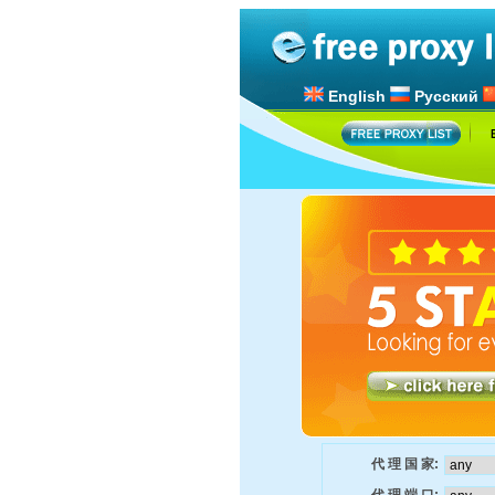
English
Русский
代 理 国 家: