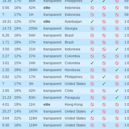
18.39
17%
86H
transparent
Philippines
59
0.56
16%
42H
elite
Indonesia
59
?
17%
1H
transparent
Indonesia
59
19.31
12%
37H
elite
Azerbaijan
1:
14.73
19%
205H
transparent
Georgia
1:
6.26
16%
54H
transparent
Brazil
1:
1.71
19%
27H
transparent
Brazil
1:
3.50
19%
21H
transparent
Indonesia
1:
2.27
12%
37H
transparent
Colombia
1:
3.01
15%
24H
transparent
Colombia
1:
2.20
29%
269H
transparent
Honduras
1:
0.82
12%
17H
transparent
Philippines
1:
?
17%
3H
transparent
United States
1:
2.65
19%
42H
transparent
Chile
1:
21.23
20%
83H
transparent
Paraguay
1:
4.01
19%
11H
elite
Hong Kong
1:
25.27
14%
147H
transparent
United States
1:
3.04
22%
118H
transparent
United States
1:
9.30
18%
119H
transparent
United States
1: